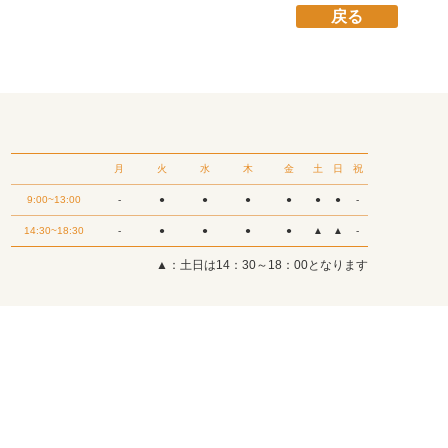
戻る
月
火
水
木
金
土
日
祝
9:00~13:00
-
●
●
●
●
●
●
-
14:30~18:30
-
●
●
●
●
▲
▲
-
▲：土日は14：30～18：00となります