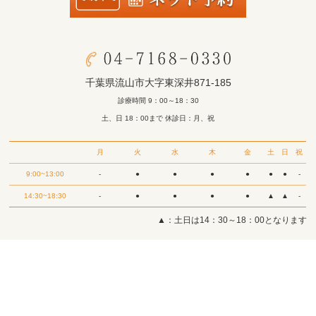
千葉県流山市大字東深井871-185
診療時間 9：00～18：30
土、日 18：00まで 休診日：月、祝
月
火
水
木
金
土
日
祝
9:00~13:00
-
●
●
●
●
●
●
-
14:30~18:30
-
●
●
●
●
▲
▲
-
▲：土日は14：30～18：00となります