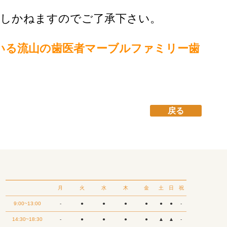
致しかねますのでご了承下さい。
いる流山の歯医者マーブルファミリー歯
戻る
月
火
水
木
金
土
日
祝
9:00~13:00
-
●
●
●
●
●
●
-
14:30~18:30
-
●
●
●
●
▲
▲
-