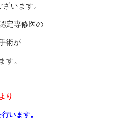
ございます。
認定専修医の
手術が
ます。
より
を行います。