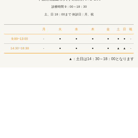
診療時間 9：00～18：30
土、日 18：00まで 休診日：月、祝
月
火
水
木
金
土
日
祝
9:00~13:00
-
●
●
●
●
●
●
-
14:30~18:30
-
●
●
●
●
▲
▲
-
▲：土日は14：30～18：00となります