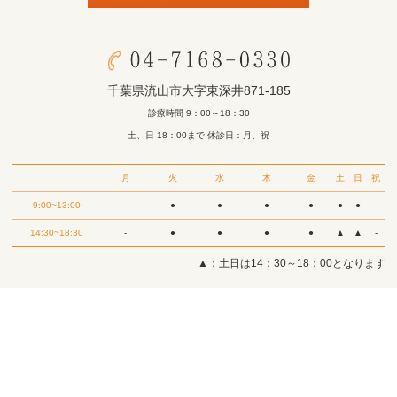
千葉県流山市大字東深井871-185
診療時間 9：00～18：30
土、日 18：00まで 休診日：月、祝
月
火
水
木
金
土
日
祝
9:00~13:00
-
●
●
●
●
●
●
-
14:30~18:30
-
●
●
●
●
▲
▲
-
▲：土日は14：30～18：00となります