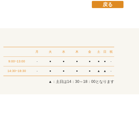
戻る
月
火
水
木
金
土
日
祝
9:00~13:00
-
●
●
●
●
●
●
-
14:30~18:30
-
●
●
●
●
▲
▲
-
▲：土日は14：30～18：00となります